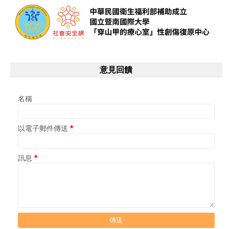
意見回饋
名稱
以電子郵件傳送
*
訊息
*